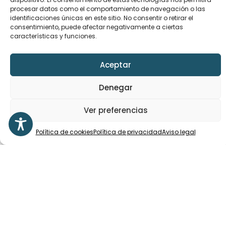
procesar datos como el comportamiento de navegación o las
facturan entre 1 y 10 millones de euros y cuentan
identificaciones únicas en este sitio. No consentir o retirar el
con un EBITDA de entre 600.000 € y 1.200.000 €, lo
consentimiento, puede afectar negativamente a ciertas
que las convierte en oportunidades muy atractivas
características y funciones.
para inversores y compradores estratégicos.
Aceptar
Denegar
Asesoramiento
Ver preferencias
para optimizar
Política de cookies
Política de privacidad
Aviso legal
tus recursos
Análisis personalizado